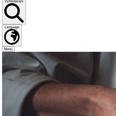
Vyhledávání​
Language
Menu