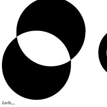
Zavřít​