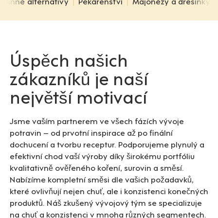
stlinné alternativy
Pekárenství
Majonézy a dresinky
|
|
|
Úspěch našich
zákazníků je naší
největší motivací
Jsme vaším partnerem ve všech fázích vývoje
potravin – od prvotní inspirace až po finální
dochucení a tvorbu receptur. Podporujeme plynulý a
efektivní chod vaší výroby díky širokému portfóliu
kvalitativně ověřeného koření, surovin a směsí.
Nabízíme kompletní směsi dle vašich požadavků,
které ovlivňují nejen chuť, ale i konzistenci konečných
produktů. Náš zkušený vývojový tým se specializuje
na chuť a konzistenci v mnoha různých segmentech.