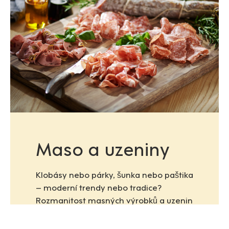
Maso a uzeniny
Klobásy nebo párky, šunka nebo paštika
– moderní trendy nebo tradice?
Rozmanitost masných výrobků a uzenin
je zajimavá. Díky více než 20 letům
zkušeností v oblasti dochucování a