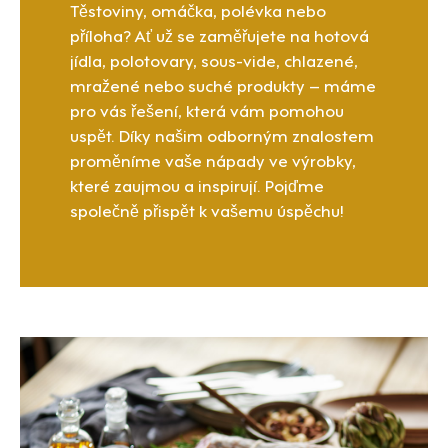
Těstoviny, omáčka, polévka nebo
příloha? Ať už se zaměřujete na hotová
jídla, polotovary, sous-vide, chlazené,
mražené nebo suché produkty – máme
pro vás řešení, která vám pomohou
uspět. Díky našim odborným znalostem
proměníme vaše nápady ve výrobky,
které zaujmou a inspirují. Pojďme
společně přispět k vašemu úspěchu!