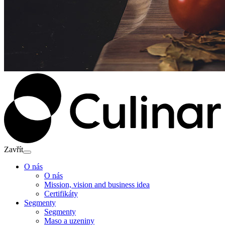
Zavřít​
O nás
O nás
Mission, vision and business idea
Certifikáty
Segmenty
Segmenty
Maso a uzeniny