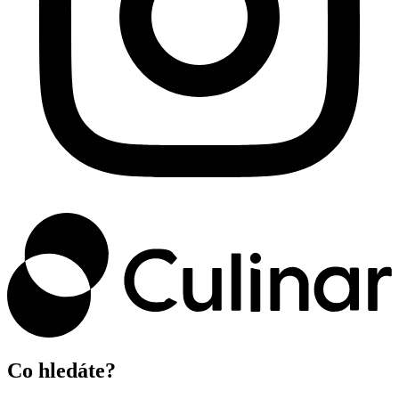
Co hledáte?​