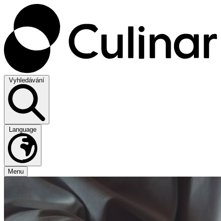
Vyhledávání​
Language
Menu