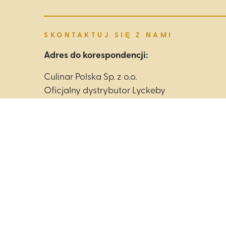
SKONTAKTUJ SIĘ Z NAMI
Adres do korespondencji:
Culinar Polska Sp. z o.o.
Oficjalny dystrybutor Lyckeby
ul. Jutrzenki 102/104
02-230 Warszawa
Adres do odwiedzin:
Culinar Polska Sp. z o.o.
Oficjalny dystrybutor Lyckeby
ul. Jutrzenki 102/104
02-230 Warszawa
Budynek Buderus 1 piętro