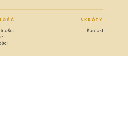
NOŚĆ
SKRÓTY
atności
Kontakt
ie
ości